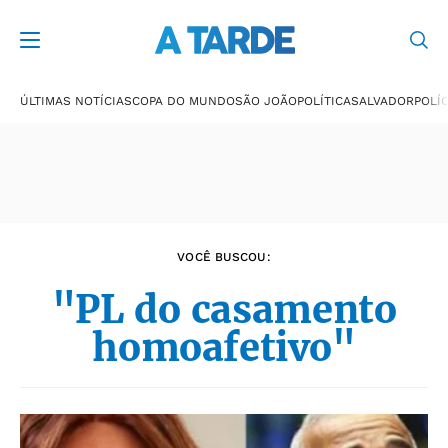
Últimas notícias
ÚLTIMAS NOTÍCIAS
COPA DO MUNDO
SÃO JOÃO
POLÍTICA
SALVADOR
POLÍC
VOCÊ BUSCOU:
"PL do casamento
homoafetivo"