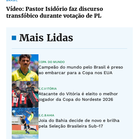
BRASIL
Vídeo: Pastor Isidório faz discurso
transfóbico durante votação de PL
Mais Lidas
COPA DO MUNDO
Campeão do mundo pelo Brasil é preso
ao embarcar para a Copa nos EUA
E.C.VITÓRIA
Atacante do Vitória é eleito o melhor
jogador da Copa do Nordeste 2026
E.C.BAHIA
Joia do Bahia decide de novo e brilha
pela Seleção Brasileira Sub-17