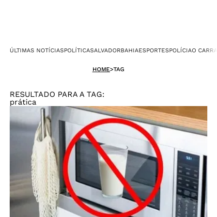
ÚLTIMAS NOTÍCIAS
POLÍTICA
SALVADOR
BAHIA
ESPORTES
POLÍCIA
O CARR
HOME
>
TAG
RESULTADO PARA A TAG:
prática