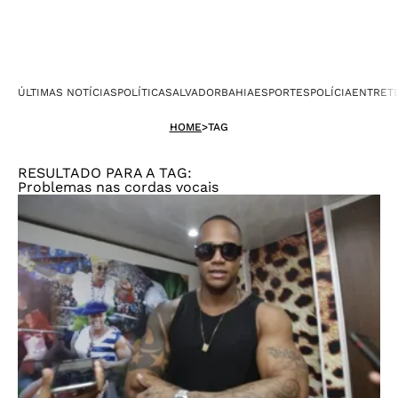
ÚLTIMAS NOTÍCIAS
POLÍTICA
SALVADOR
BAHIA
ESPORTES
POLÍCIA
ENTRET
HOME
>
TAG
RESULTADO PARA A TAG:
Problemas nas cordas vocais