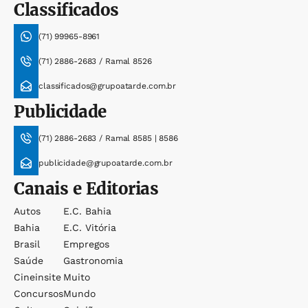
Classificados
(71) 99965-8961
(71) 2886-2683 / Ramal 8526
classificados@grupoatarde.com.br
Publicidade
(71) 2886-2683 / Ramal 8585 | 8586
publicidade@grupoatarde.com.br
Canais e Editorias
Autos
E.c. Bahia
Bahia
E.c. Vitória
Brasil
Empregos
Saúde
Gastronomia
Cineinsite
Muito
Concursos
Mundo