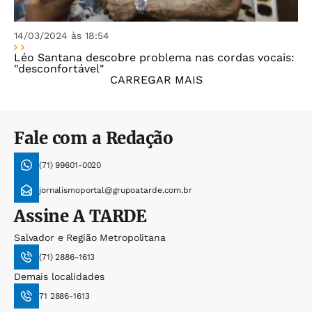
14/03/2024 às 18:54
Léo Santana descobre problema nas cordas vocais:
"desconfortável"
CARREGAR MAIS
Fale com a Redação
(71) 99601-0020
jornalismoportal@grupoatarde.com.br
Assine
A TARDE
Salvador e Região Metropolitana
(71) 2886-1613
Demais localidades
71 2886-1613