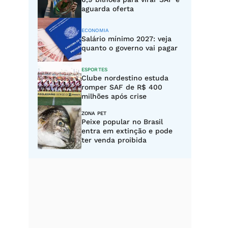
aguarda oferta
ECONOMIA
Salário mínimo 2027: veja
quanto o governo vai pagar
ESPORTES
Clube nordestino estuda
romper SAF de R$ 400
milhões após crise
ZONA PET
Peixe popular no Brasil
entra em extinção e pode
ter venda proibida