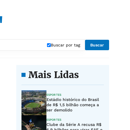
"
Buscar por tag
Buscar
Mais Lidas
ESPORTES
Estádio histórico do Brasil
de R$ 1,5 bilhão começa a
ser demolido
ESPORTES
Clube da Série A recusa R$
6,9 bilhões para virar SAF e