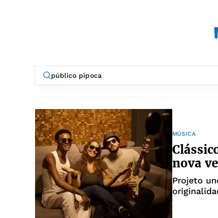
MÚSICA
Clássic
nova v
Projeto un
originalid
DJ Xarita