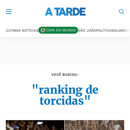
Últimas notícias
COPA DO MUNDO
ÚLTIMAS NOTÍCIAS
SÃO JOÃO
POLÍTICA
SALVADOR
VOCÊ BUSCOU:
"ranking de
torcidas"