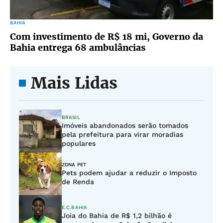
BAHIA
Com investimento de R$ 18 mi, Governo da
Bahia entrega 68 ambulâncias
Mais Lidas
BRASIL
Imóveis abandonados serão tomados
pela prefeitura para virar moradias
populares
ZONA PET
Pets podem ajudar a reduzir o Imposto
de Renda
E.C.BAHIA
Joia do Bahia de R$ 1,2 bilhão é