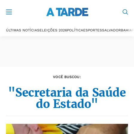
Últimas notícias
ÚLTIMAS NOTÍCIAS
ELEIÇÕES 2026
POLÍTICA
ESPORTES
SALVADOR
BAHIA
P
VOCÊ BUSCOU:
"Secretaria da Saúde
do Estado"