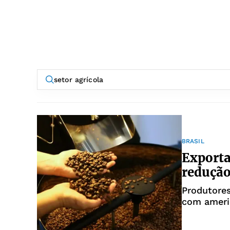
BRASIL
Exporta
redução 
Produtore
com ameri