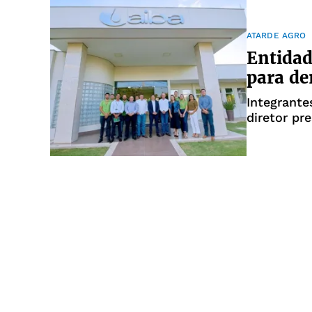
ATARDE AGRO
Entidad
para de
Integrante
diretor pr