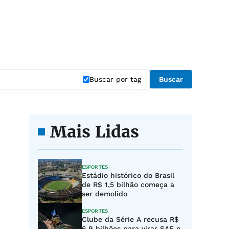
"
Buscar por tag
Buscar
Mais Lidas
ESPORTES
Estádio histórico do Brasil
de R$ 1,5 bilhão começa a
ser demolido
ESPORTES
Clube da Série A recusa R$
6,9 bilhões para virar SAF e