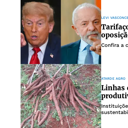
LEVI VASCONC
Tarifaç
oposiçã
Confira a 
ATARDE AGRO
Linhas 
produti
Instituições i
sustentabi