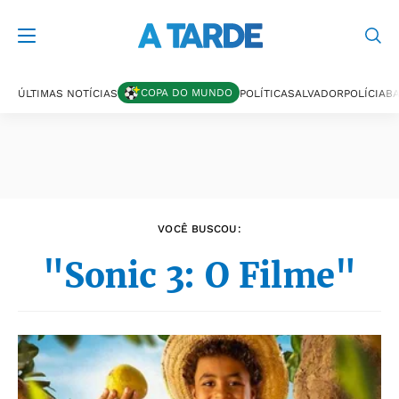
Últimas notícias
COPA DO MUNDO
ÚLTIMAS NOTÍCIAS
POLÍTICA
SALVADOR
POLÍCIA
BA
VOCÊ BUSCOU:
"Sonic 3: O Filme"