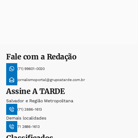
Fale com a Redação
(71) 99601-0020
jornalismoportal@grupoatarde.com.br
Assine
A TARDE
Salvador e Região Metropolitana
(71) 2886-1613
Demais localidades
71 2886-1613