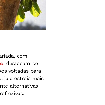
variada, com
os
, destacam-se
es voltadas para
 seja a estreia mais
nte alternativas
eflexivas.