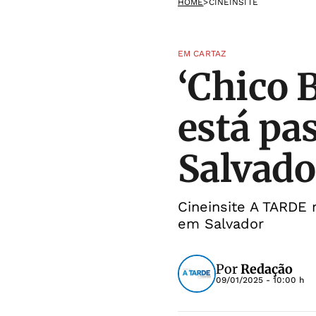
HOME
>
CINEINSITE
EM CARTAZ
‘Chico B
está pa
Salvado
Cineinsite A TARDE 
em Salvador
Por
Redação
09/01/2025 - 10:00 h