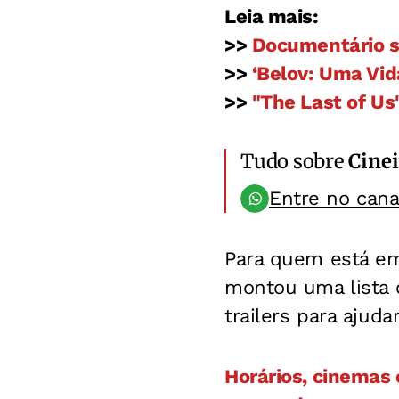
Leia mais:
>>
Documentário so
>>
‘Belov: Uma Vid
>>
"The Last of Us
Tudo sobre
Cinei
Entre no can
Para quem está 
montou uma lista c
trailers para ajuda
Horários, cinemas 