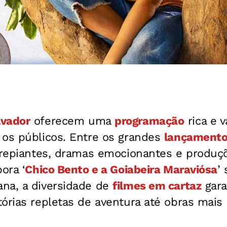
lvador
oferecem uma
programação
rica e 
 os públicos. Entre os grandes
lançament
arrepiantes, dramas emocionantes e produçõ
ora ‘
Chico Bento e a Goiabeira Maraviósa
’
na, a diversidade de
filmes em cartaz
gara
órias repletas de aventura até obras mais r