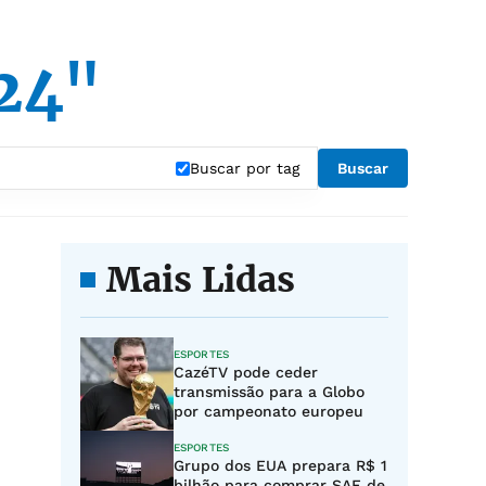
24"
Buscar por tag
Buscar
Mais Lidas
ESPORTES
CazéTV pode ceder
transmissão para a Globo
por campeonato europeu
ESPORTES
Grupo dos EUA prepara R$ 1
bilhão para comprar SAF de