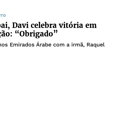
NTO
i, Davi celebra vitória em
ção: “Obrigado”
nos Emirados Árabe com a irmã, Raquel