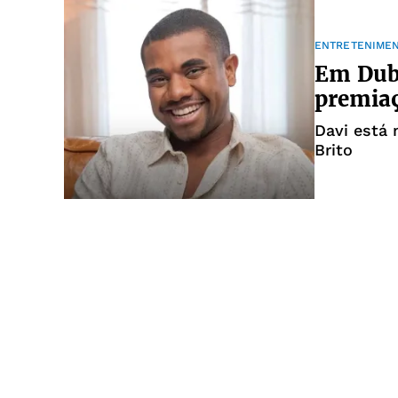
ENTRETENIME
Em Duba
premia
Davi está 
Brito