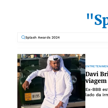
"S
ENTRETENIME
Davi Br
viagem
Ex-BBB est
lado da ir