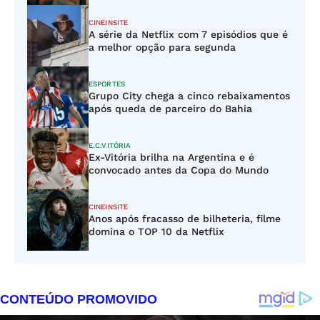
CINEINSITE
A série da Netflix com 7 episódios que é
a melhor opção para segunda
ESPORTES
Grupo City chega a cinco rebaixamentos
após queda de parceiro do Bahia
E.C.VITÓRIA
Ex-Vitória brilha na Argentina e é
convocado antes da Copa do Mundo
CINEINSITE
Anos após fracasso de bilheteria, filme
domina o TOP 10 da Netflix