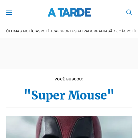
Últimas notícias
ÚLTIMAS NOTÍCIAS
POLÍTICA
ESPORTES
SALVADOR
BAHIA
SÃO JOÃO
POLÍC
VOCÊ BUSCOU:
"Super Mouse"