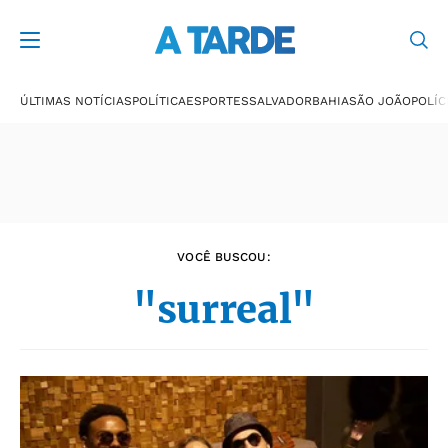
Últimas notícias
ÚLTIMAS NOTÍCIAS
POLÍTICA
ESPORTES
SALVADOR
BAHIA
SÃO JOÃO
POLÍC
VOCÊ BUSCOU:
"surreal"