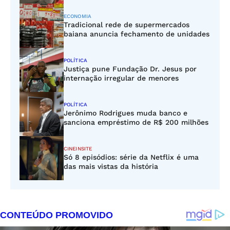
ECONOMIA
Tradicional rede de supermercados
baiana anuncia fechamento de unidades
POLÍTICA
Justiça pune Fundação Dr. Jesus por
internação irregular de menores
POLÍTICA
Jerônimo Rodrigues muda banco e
sanciona empréstimo de R$ 200 milhões
CINEINSITE
Só 8 episódios: série da Netflix é uma
das mais vistas da história