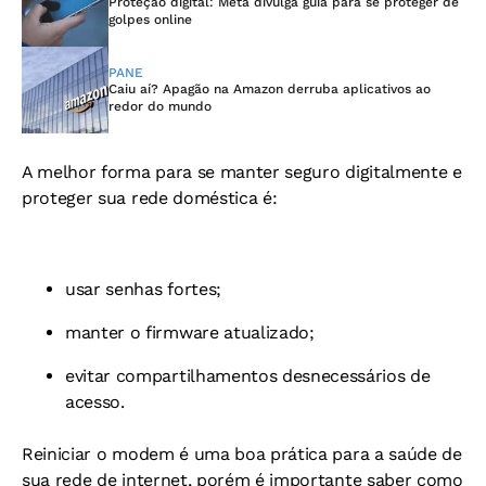
Proteção digital: Meta divulga guia para se proteger de
golpes online
PANE
Caiu aí? Apagão na Amazon derruba aplicativos ao
redor do mundo
A melhor forma para se manter seguro digitalmente e
proteger sua rede doméstica é:
usar senhas fortes;
manter o firmware atualizado;
evitar compartilhamentos desnecessários de
acesso.
Reiniciar o modem é uma boa prática para a saúde de
sua rede de internet, porém é importante saber como