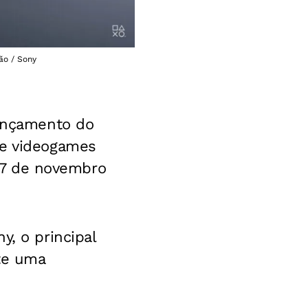
ão / Sony
lançamento do
de videogames
e 7 de novembro
y, o principal
te uma