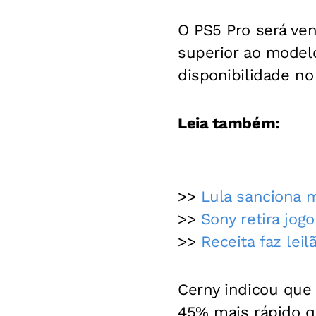
O PS5 Pro será ven
superior ao modelo
disponibilidade no 
Leia também:
>>
Lula sanciona m
>>
Sony retira jo
>>
Receita faz lei
Cerny indicou que
45% mais rápido q