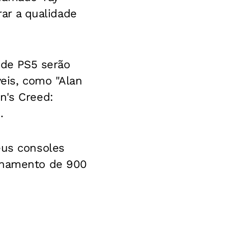
rar a qualidade
de PS5 serão
veis, como "Alan
n's Creed:
.
eus consoles
echamento de 900