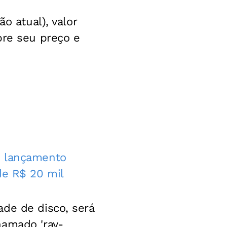
o atual), valor
bre seu preço e
s lançamento
de R$ 20 mil
ade de disco, será
hamado 'ray-