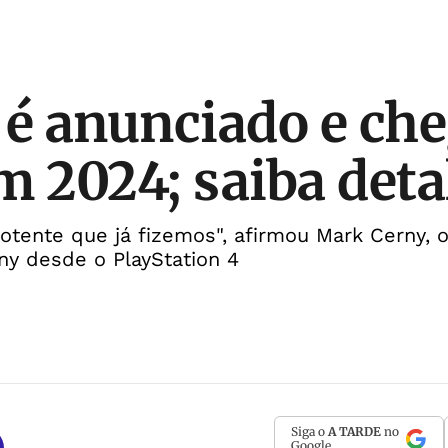
 é anunciado e ch
m 2024; saiba deta
otente que já fizemos", afirmou Mark Cerny, o 
ny desde o PlayStation 4
Siga o
A TARDE
no
Google