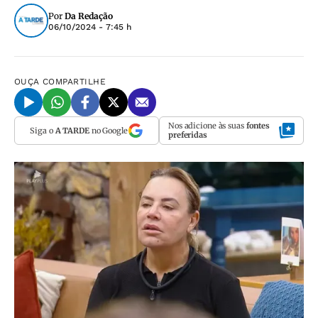
Por
Da Redação
06/10/2024 - 7:45 h
OUÇA
COMPARTILHE
Nos adicione às suas
fontes
Siga o
A TARDE
no Google
preferidas