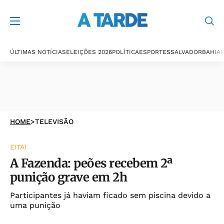
ÚLTIMAS NOTÍCIAS
ELEIÇÕES 2026
POLÍTICA
ESPORTES
SALVADOR
BAHIA
P
HOME
>
TELEVISÃO
EITA!
A Fazenda: peões recebem 2ª
punição grave em 2h
Participantes já haviam ficado sem piscina devido a
uma punição