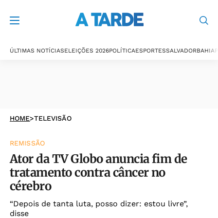
ÚLTIMAS NOTÍCIAS
ELEIÇÕES 2026
POLÍTICA
ESPORTES
SALVADOR
BAHIA
P
HOME
>
TELEVISÃO
REMISSÃO
Ator da TV Globo anuncia fim de
tratamento contra câncer no
cérebro
“Depois de tanta luta, posso dizer: estou livre”,
disse