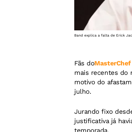
Band explica a falta de Erick J
Fãs do
MasterChef 
mais recentes do r
motivo do afastam
julho.
Jurando fixo desd
justificativa já h
temporada.