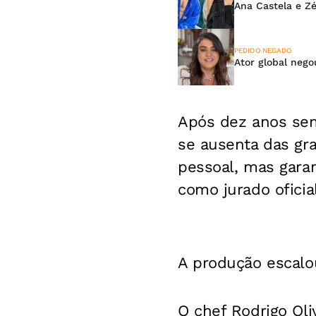
Ana Castela e Zé
PEDIDO NEGADO
Ator global nego
Após dez anos sem 
se ausenta das gra
pessoal, mas gara
como jurado oficia
A produção escalo
O chef Rodrigo Ol