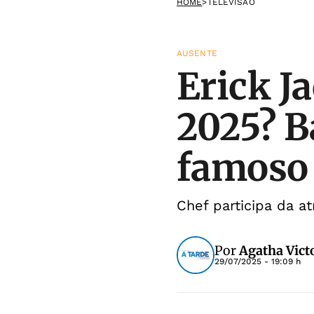
HOME
>
TELEVISÃO
AUSENTE
Erick J
2025? B
famoso
Chef participa da a
Por
Agatha Vict
29/07/2025 - 19:09 h