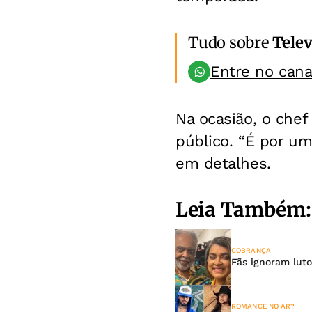
Tudo sobre
Telev
Entre no can
Na ocasião, o chef
público. “É por um
em detalhes.
Leia Também:
COBRANÇA
Fãs ignoram luto
ROMANCE NO AR?