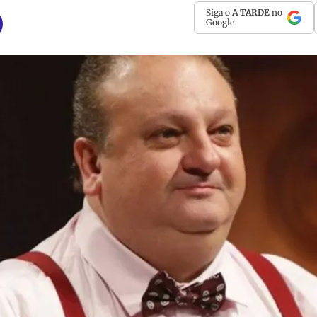
Siga o
A TARDE
no
Google