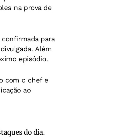
oles na prova de
á confirmada para
 divulgada. Além
óximo episódio.
o com o chef e
icação ao
staques do dia.