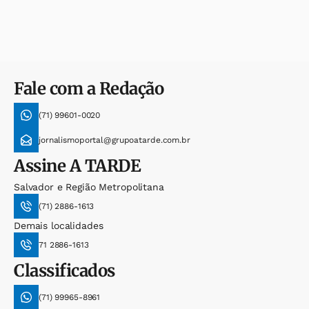
Fale com a Redação
(71) 99601-0020
jornalismoportal@grupoatarde.com.br
Assine
A TARDE
Salvador e Região Metropolitana
(71) 2886-1613
Demais localidades
71 2886-1613
Classificados
(71) 99965-8961