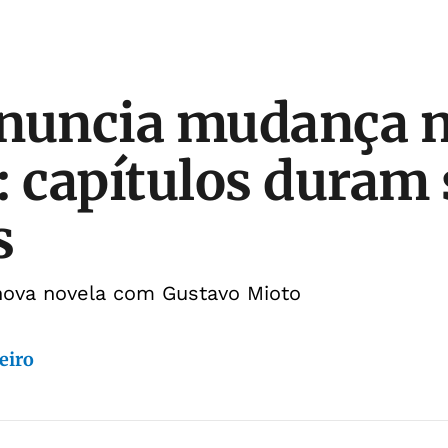
anuncia mudança 
: capítulos duram 
s
 nova novela com Gustavo Mioto
eiro