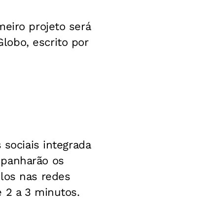
meiro projeto será
lobo, escrito por
 sociais integrada
mpanharão os
-los nas redes
 2 a 3 minutos.