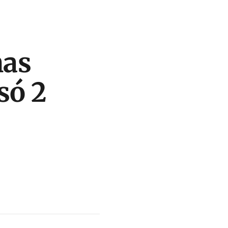
nas
só 2