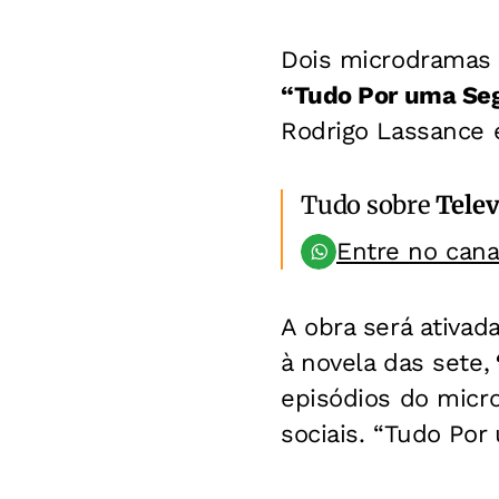
Dois microdramas e
“Tudo Por uma Se
Rodrigo Lassance e
Tudo sobre
Telev
Entre no can
A obra será ativad
à novela das sete,
episódios do micr
sociais. “Tudo Por