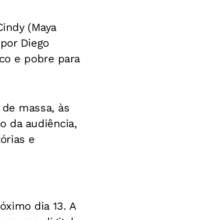
Cindy (Maya
 por Diego
ico e pobre para
 de massa, às
o da audiência,
órias e
óximo dia 13.
A