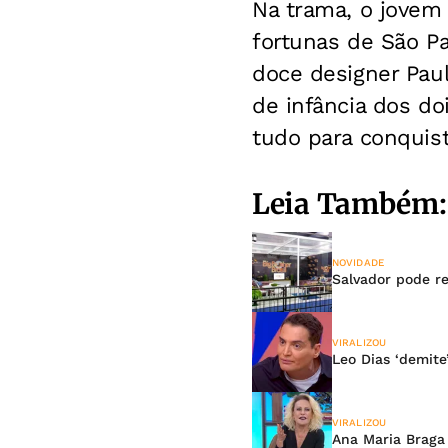
Na trama, o jovem
fortunas de São Pa
doce designer Paul
de infância dos do
tudo para conquist
Leia Também:
NOVIDADE
Salvador pode r
VIRALIZOU
Leo Dias ‘demite
VIRALIZOU
Ana Maria Braga