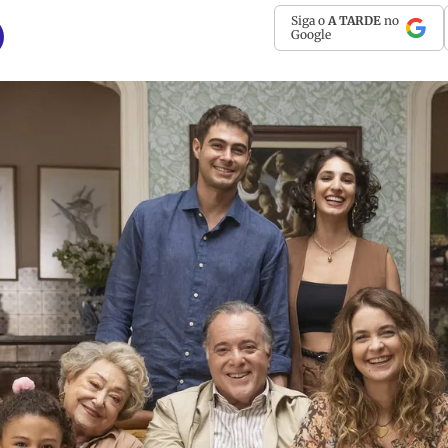
Siga o
A TARDE
no
Google