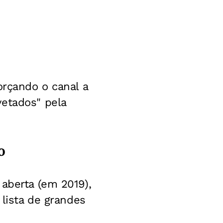
orçando o canal a
vetados" pela
o
 aberta (em 2019),
 lista de grandes