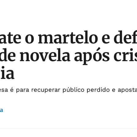
ate o martelo e de
 de novela após cr
ia
esa é para recuperar público perdido e apos
da