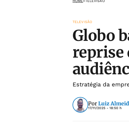
HOME
>
TELEVISÃO
TELEVISÃO
Globo b
reprise
audiênc
Estratégia da empr
Por
Luiz Almei
17/11/2025 - 18:50 h