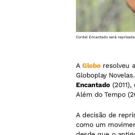
Cordel Encantado será reprisada 
A
Globo
resolveu a
Globoplay Novelas
Encantado
(2011),
Além do Tempo (20
A decisão de repri
como um movimento
desde que o antigo