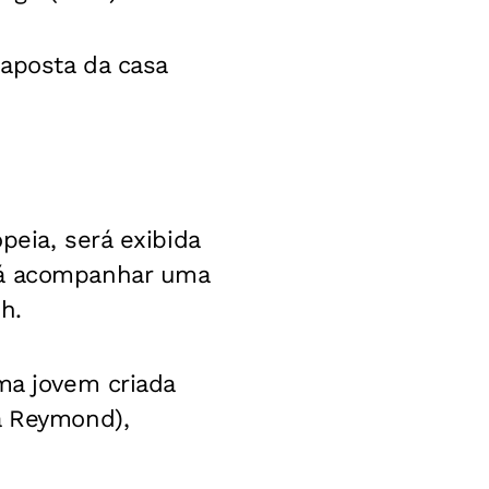
 aposta da casa
peia, será exibida
rá acompanhar uma
h.
ma jovem criada
ã Reymond),