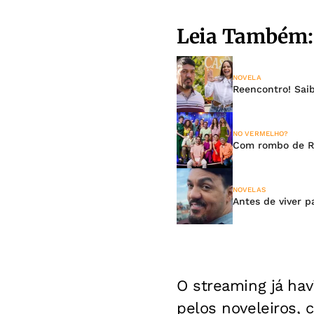
Leia Também:
NOVELA
Reencontro! Sai
NO VERMELHO?
Com rombo de R$
NOVELAS
Antes de viver p
O streaming já hav
pelos noveleiros, 