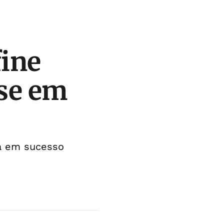
fine
ise em
ta em sucesso