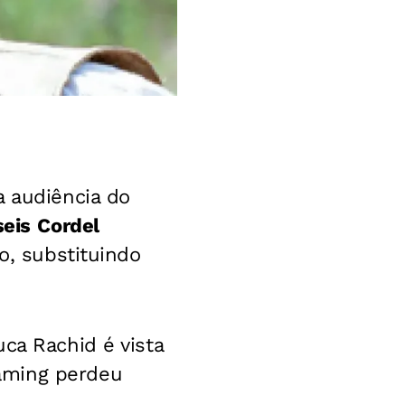
a audiência do
seis
Cordel
o, substituindo
ca Rachid é vista
aming perdeu