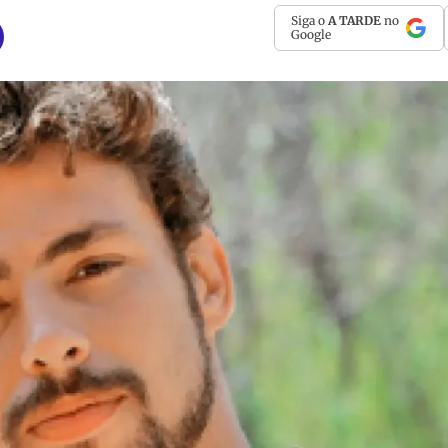
Siga o
A TARDE
no
Google