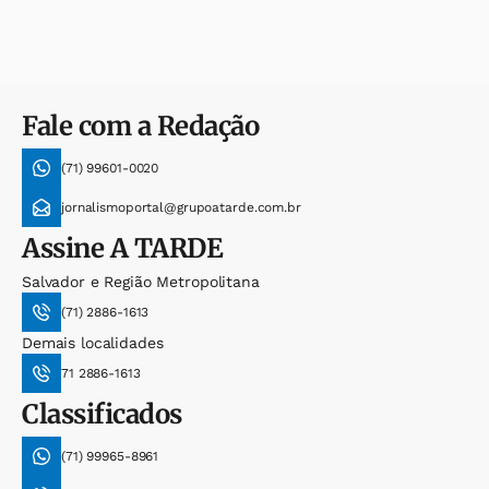
Fale com a Redação
(71) 99601-0020
jornalismoportal@grupoatarde.com.br
Assine
A TARDE
Salvador e Região Metropolitana
(71) 2886-1613
Demais localidades
71 2886-1613
Classificados
(71) 99965-8961