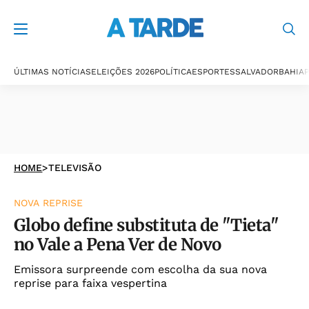
ÚLTIMAS NOTÍCIAS
ELEIÇÕES 2026
POLÍTICA
ESPORTES
SALVADOR
BAHIA
P
HOME
>
TELEVISÃO
NOVA REPRISE
Globo define substituta de "Tieta"
no Vale a Pena Ver de Novo
Emissora surpreende com escolha da sua nova
reprise para faixa vespertina