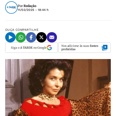
Por
Redação
11/03/2025 - 18:44 h
OUÇA
COMPARTILHE
Nos adicione às suas
fontes
Siga o
A TARDE
no Google
preferidas