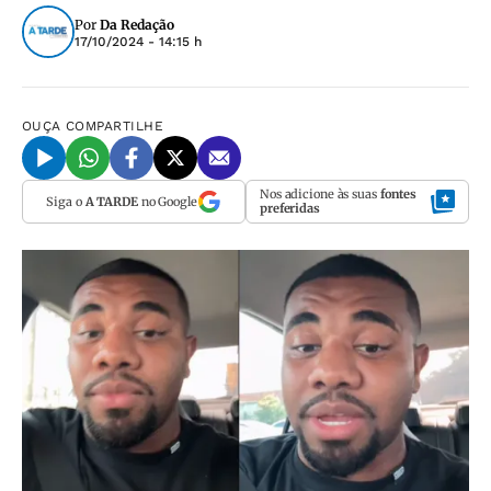
Por
Da Redação
17/10/2024 - 14:15 h
OUÇA
COMPARTILHE
Nos adicione às suas
fontes
Siga o
A TARDE
no Google
preferidas