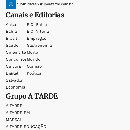
publicidade@grupoatarde.com.br
Canais e Editorias
Autos
E.c. Bahia
Bahia
E.c. Vitória
Brasil
Empregos
Saúde
Gastronomia
Cineinsite
Muito
Concursos
Mundo
Cultura
Opinião
Digital
Política
Salvador
Economia
Grupo
A TARDE
A TARDE
A TARDE FM
MASSA!
A TARDE EDUCAÇÃO