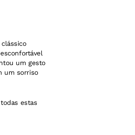
 clássico
desconfortável
entou um gesto
m um sorriso
 todas estas