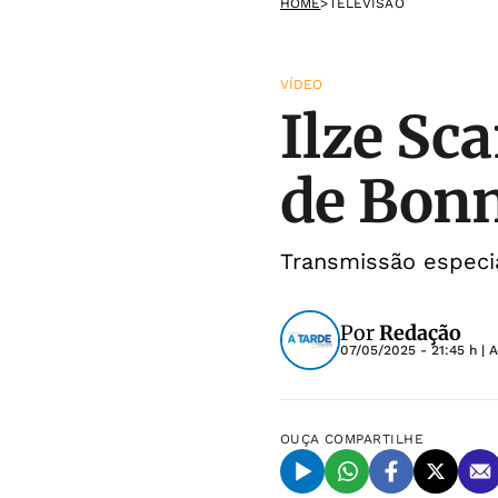
HOME
>
TELEVISÃO
VÍDEO
Ilze Sc
de Bonn
Transmissão especia
Por
Redação
07/05/2025 - 21:45 h
| 
OUÇA
COMPARTILHE