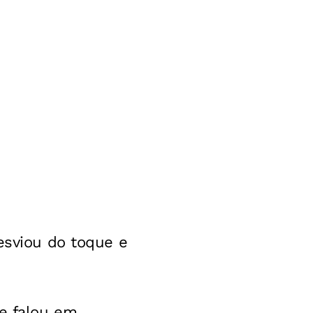
esviou do toque e
te falou em