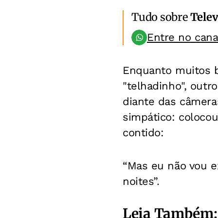
Tudo sobre
Telev
Entre no can
Enquanto muitos b
"telhadinho", outr
diante das câmera
simpático: coloco
contido:
“Mas eu não vou ex
noites”.
Leia Também: