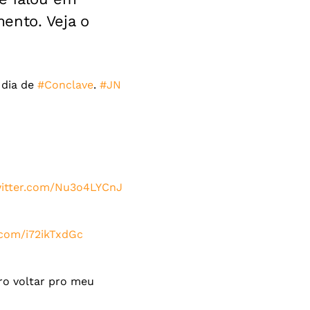
ento. Veja o
 dia de
#Conclave
.
#JN
witter.com/Nu3o4LYCnJ
r.com/i72ikTxdGc
ro voltar pro meu