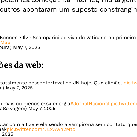
o outros apontaram um suposto constrangim
onner e Ilze Scamparini ao vivo do Vaticano no primeiro
UMap
oura)
May 7, 2025
ões da web:
i totalmente desconfortável no JN hoje. Que climão.
pic.t
ni)
May 7, 2025
foi mais ou menos essa energia
#JornalNacional
pic.twitte
vaSelvagem)
May 7, 2025
star com a Ilze e ela sendo a vampirona sem contato que
aak
pic.twitter.com/7LxAwh2Mtq
, 2025