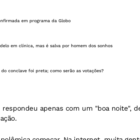
onfirmada em programa da Globo
adelo em clínica, mas é salva por homem dos sonhos
do conclave foi preta; como serão as votações?
ia, respondeu apenas com um "boa noite", d
pação.
 polêmica começar. Na internet, muita gen