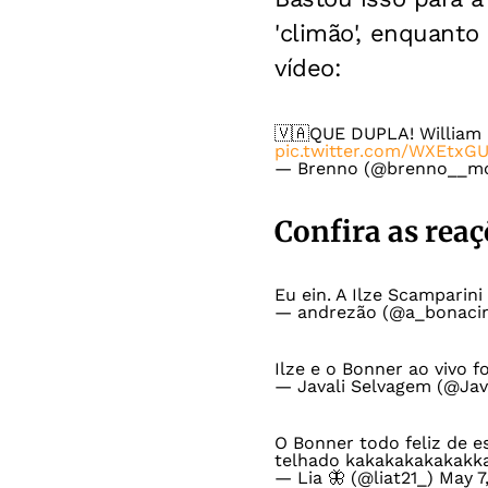
'climão', enquant
vídeo:
🇻🇦QUE DUPLA! William B
pic.twitter.com/WXEtxG
— Brenno (@brenno__m
Confira as reaç
Eu ein. A Ilze Scamparin
— andrezão (@a_bonaci
Ilze e o Bonner ao vivo 
— Javali Selvagem (@Ja
O Bonner todo feliz de e
telhado kakakakakakakk
— Lia 🦋 (@liat21_)
May 7