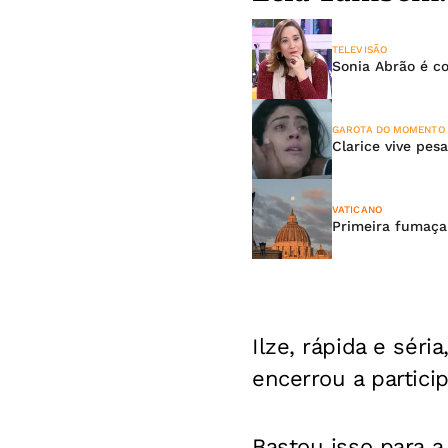
TELEVISÃO
Sonia Abrão é c
GAROTA DO MOMENTO
Clarice vive pes
VATICANO
Primeira fumaça 
Ilze, rápida e sér
encerrou a partici
Bastou isso para a