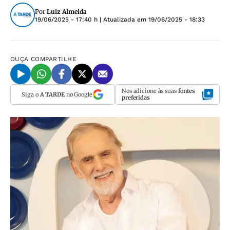
Por
Luiz Almeida
19/06/2025 - 17:40 h
| Atualizada em
19/06/2025 - 18:33
OUÇA
COMPARTILHE
Nos adicione às suas
fontes
Siga o
A TARDE
no Google
preferidas