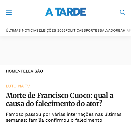
ÚLTIMAS NOTÍCIAS
ELEIÇÕES 2026
POLÍTICA
ESPORTES
SALVADOR
BAHIA
P
HOME
>
TELEVISÃO
LUTO NA TV
Morte de Francisco Cuoco: qual a
causa do falecimento do ator?
Famoso passou por várias internações nas últimas
semanas; família confirmou o falecimento