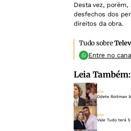
Desta vez, porém, 
desfechos dos pers
direitos da obra.
Tudo sobre
Telev
Entre no can
Leia Também:
EITA!
Odete Roitman b
EITA!
Vale Tudo terá 5