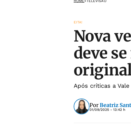
HOME
>
TELEVISÃO
EITA!
Nova ve
deve se 
origina
Após críticas a Vale
Por
Beatriz San
01/09/2025 - 13:42 h