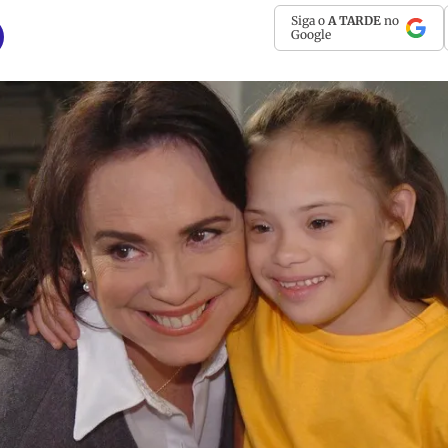
Siga o
A TARDE
no
Google