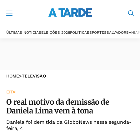
ÚLTIMAS NOTÍCIAS
ELEIÇÕES 2026
POLÍTICA
ESPORTES
SALVADOR
BAHIA
P
HOME
>
TELEVISÃO
EITA!
O real motivo da demissão de
Daniela Lima vem à tona
Daniela foi demitida da GloboNews nessa segunda-
feira, 4