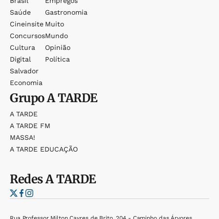
Brasil
Empregos
Saúde
Gastronomia
Cineinsite
Muito
Concursos
Mundo
Cultura
Opinião
Digital
Política
Salvador
Economia
Grupo
A TARDE
A TARDE
A TARDE FM
MASSA!
A TARDE EDUCAÇÃO
Redes
A TARDE
Rua Professor Milton Cayres de Brito, 204 - Caminho das Árvores,