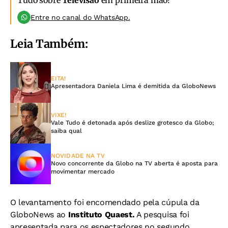
Tudo sobre
Televisão
em primeira mão!
Entre no canal do WhatsApp.
Leia Também:
EITA!
Apresentadora Daniela Lima é demitida da GloboNews
VIXE!
Vale Tudo é detonada após deslize grotesco da Globo;
saiba qual
NOVIDADE NA TV
Novo concorrente da Globo na TV aberta é aposta para
movimentar mercado
O levantamento foi encomendado pela cúpula da
GloboNews ao
Instituto Quaest.
A pesquisa foi
apresentada para os espectadores no segundo