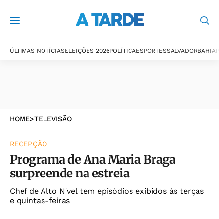
ÚLTIMAS NOTÍCIAS
ELEIÇÕES 2026
POLÍTICA
ESPORTES
SALVADOR
BAHIA
P
HOME
>
TELEVISÃO
RECEPÇÃO
Programa de Ana Maria Braga
surpreende na estreia
Chef de Alto Nível tem episódios exibidos às terças
e quintas-feiras