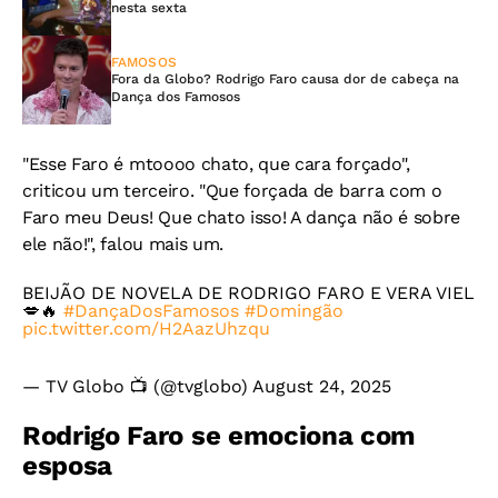
nesta sexta
FAMOSOS
Fora da Globo? Rodrigo Faro causa dor de cabeça na
Dança dos Famosos
"Esse Faro é mtoooo chato, que cara forçado",
criticou um terceiro. "Que forçada de barra com o
Faro meu Deus! Que chato isso! A dança não é sobre
ele não!", falou mais um.
BEIJÃO DE NOVELA DE RODRIGO FARO E VERA VIEL
💋🔥
#DançaDosFamosos
#Domingão
pic.twitter.com/H2AazUhzqu
— TV Globo 📺 (@tvglobo)
August 24, 2025
Rodrigo Faro se emociona com
esposa