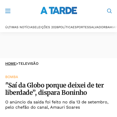
ÚLTIMAS NOTÍCIAS
ELEIÇÕES 2026
POLÍTICA
ESPORTES
SALVADOR
BAHIA
P
HOME
>
TELEVISÃO
BOMBA
"Saí da Globo porque deixei de ter
liberdade”, dispara Boninho
O anúncio da saída foi feito no dia 13 de setembro,
pelo chefão do canal, Amauri Soares