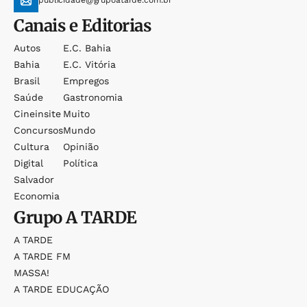
publicidade@grupoatarde.com.br
Canais e Editorias
Autos
E.c. Bahia
Bahia
E.c. Vitória
Brasil
Empregos
Saúde
Gastronomia
Cineinsite
Muito
Concursos
Mundo
Cultura
Opinião
Digital
Política
Salvador
Economia
Grupo
A TARDE
A TARDE
A TARDE FM
MASSA!
A TARDE EDUCAÇÃO