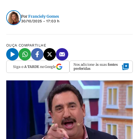
Por
Franciely Gomes
30/10/2025 - 17:03 h
OUÇA
COMPARTILHE
Nos adicione às suas
fontes
Siga o
A TARDE
no Google
preferidas