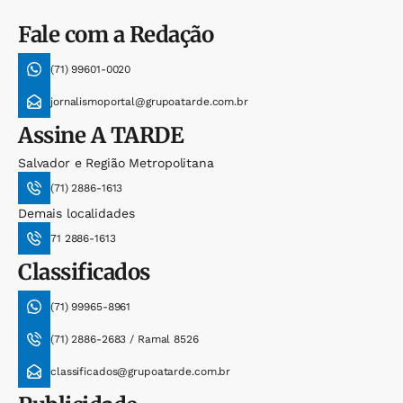
Fale com a Redação
(71) 99601-0020
jornalismoportal@grupoatarde.com.br
Assine
A TARDE
Salvador e Região Metropolitana
(71) 2886-1613
Demais localidades
71 2886-1613
Classificados
(71) 99965-8961
(71) 2886-2683 / Ramal 8526
classificados@grupoatarde.com.br