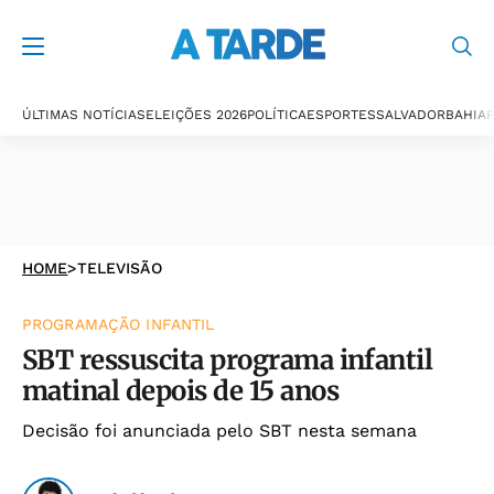
ÚLTIMAS NOTÍCIAS
ELEIÇÕES 2026
POLÍTICA
ESPORTES
SALVADOR
BAHIA
P
HOME
>
TELEVISÃO
PROGRAMAÇÃO INFANTIL
SBT ressuscita programa infantil
matinal depois de 15 anos
Decisão foi anunciada pelo SBT nesta semana