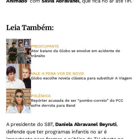
Animado
’ com
Silvia Abravanel
, que fica no ar até 11h.
Leia Também:
PREOCUPANTE
Ator baiano da Globo se envolve em acidente de
trânsito
VALE A PENA VER DE NOVO
Globo escolhe novela clássica para substituir A Viagem
POLÊMICA
Repórter acusada de ser “pombo-correio” do PCC
sofre derrota para Band
A presidente do SBT,
Daniela Abravanel Beyruti
,
defende que ter programas infantis no ar é