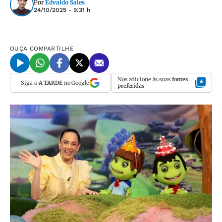
Por
Edvaldo Sales
24/10/2025 - 9:31 h
OUÇA
COMPARTILHE
Nos adicione às suas
fontes
Siga o
A TARDE
no Google
preferidas