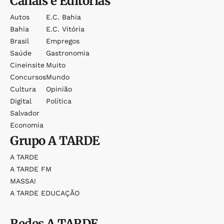
Canais e Editorias
Autos
E.c. Bahia
Bahia
E.c. Vitória
Brasil
Empregos
Saúde
Gastronomia
Cineinsite
Muito
Concursos
Mundo
Cultura
Opinião
Digital
Política
Salvador
Economia
Grupo
A TARDE
A TARDE
A TARDE FM
MASSA!
A TARDE EDUCAÇÃO
Redes
A TARDE