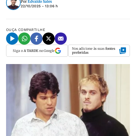
Por
Edvaldo Sales
22/10/2025 - 13:06 h
OUÇA
COMPARTILHE
Nos adicione às suas
fontes
Siga o
A TARDE
no Google
preferidas