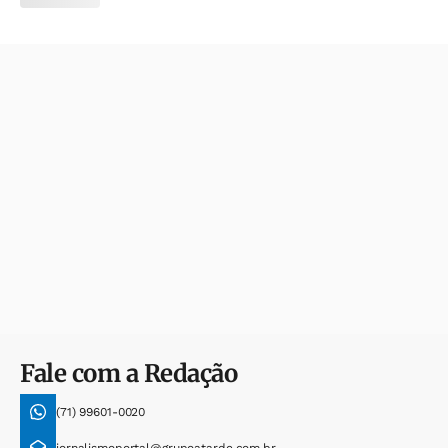
Fale com a Redação
(71) 99601-0020
jornalismoportal@grupoatarde.com.br