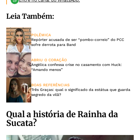
Entre no canal do WhatsApp.
Leia Também:
POLÊMICA
Repórter acusada de ser “pombo-correio” do PCC
sofre derrota para Band
ABRIU O CORAÇÃO
Angélica confessa crise no casamento com Huck:
“Amando menos”
BOAS REFERÊNCIAS
Três Graças: qual o significado da estátua que guarda
segredo da vilã?
Qual a história de Rainha da
Sucata?