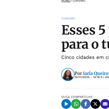
HOME
>
TURISMO
TURISMO
Esses 5
para o 
Cinco cidades em c
Por
Iarla Queiro
10/11/2025 - 14:16 h
| At
OUÇA
COMPARTILHE