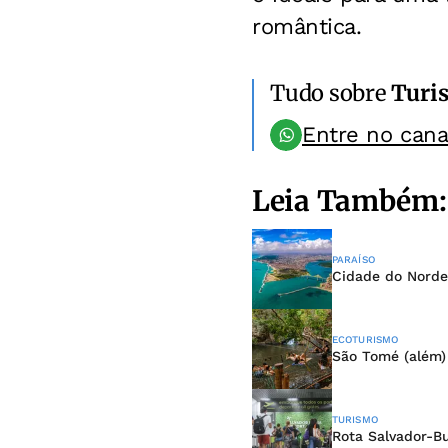
romântica.
Tudo sobre
Turi
Entre no can
Leia Também:
PARAÍSO
Cidade do Norde
ECOTURISMO
São Tomé (além)
TURISMO
Rota Salvador-B