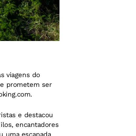
as viagens do
ue prometem ser
oking.com.
ristas e destacou
ilos, encantadores
ou uma escapada