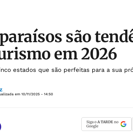
 paraísos são tend
turismo em 2026
inco estados que são perfeitas para a sua pr
z
ualizada em
10/11/2025 - 14:50
Siga o
A TARDE
no
Google