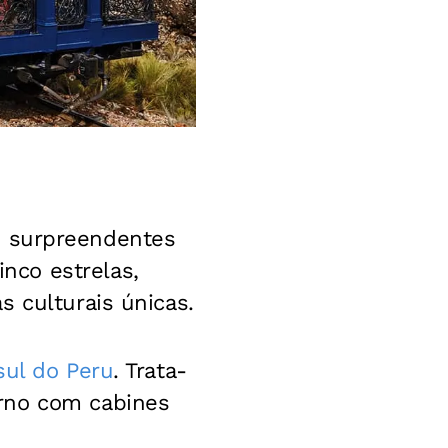
 surpreendentes
nco estrelas,
s culturais únicas.
sul do Peru
. Trata-
rno com cabines