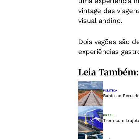
uma experiência i
vintage das viage
visual andino.
Dois vagões são de
experiências gastr
Leia Também:
POLÍTICA
Bahia ao Peru de
BRASIL
Trem com trajet