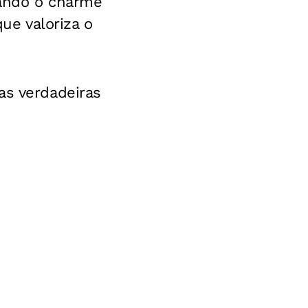
nando o charme
e valoriza o
as verdadeiras