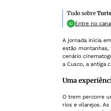
Tudo sobre
Turi
Entre no can
A jornada inicia e
estão montanhas, v
cenário cinematogr
a Cusco, a antiga c
Uma experiênc
O trem percorre u
rios e vilarejos. 