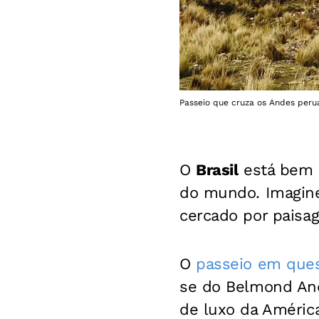
Passeio que cruza os Andes peru
O
Brasil
está bem 
do mundo. Imagin
cercado por paisag
O
passeio em quest
se do Belmond And
de luxo da América