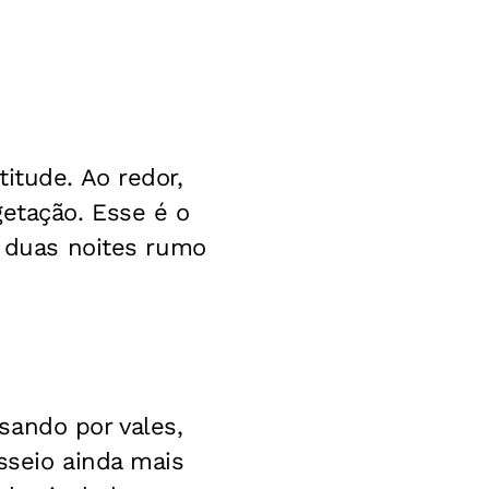
itude. Ao redor,
getação. Esse é o
e duas noites rumo
sando por vales,
sseio ainda mais