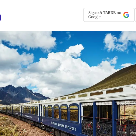
Siga o
A TARDE
no
Google