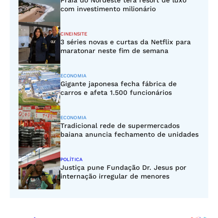
Praia do Nordeste terá resort de luxo
com investimento milionário
CINEINSITE
3 séries novas e curtas da Netflix para
maratonar neste fim de semana
ECONOMIA
Gigante japonesa fecha fábrica de
carros e afeta 1.500 funcionários
ECONOMIA
Tradicional rede de supermercados
baiana anuncia fechamento de unidades
POLÍTICA
Justiça pune Fundação Dr. Jesus por
internação irregular de menores