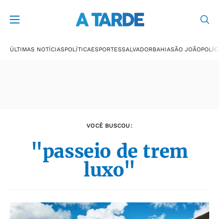
Últimas notícias
ÚLTIMAS NOTÍCIAS
POLÍTICA
ESPORTES
SALVADOR
BAHIA
SÃO JOÃO
POLÍC
VOCÊ BUSCOU:
"passeio de trem
luxo"