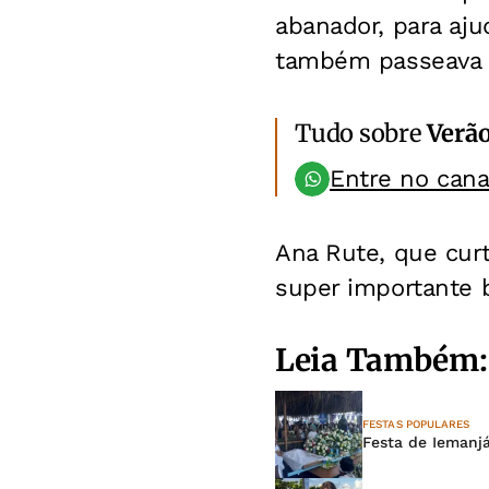
abanador, para aj
também passeava p
Tudo sobre
Verã
Entre no can
Ana Rute, que curti
super importante b
Leia Também:
FESTAS POPULARES
Festa de Iemanjá 