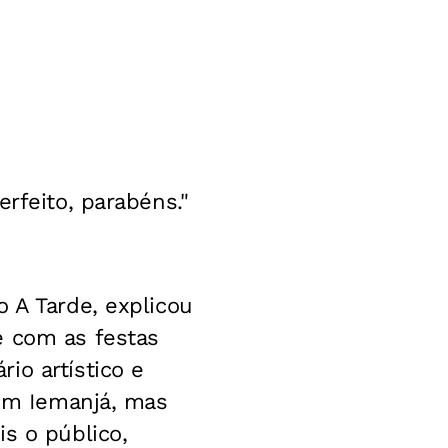
rfeito, parabéns."
 A Tarde, explicou
e com as festas
io artístico e
 em Iemanjá, mas
s o público,