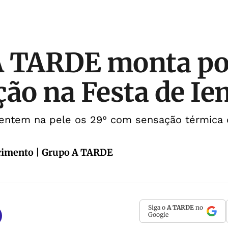
A TARDE monta po
ção na Festa de I
 sentem na pele os 29° com sensação térmica
cimento | Grupo A TARDE
Siga o
A TARDE
no
Google