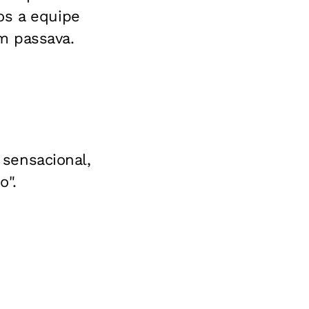
os a equipe
m passava.
 sensacional,
o".