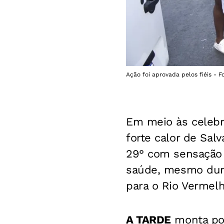
Ação foi aprovada pelos fiéis - 
Em meio às celeb
forte calor de Salv
29° com sensação 
saúde, mesmo dura
para o Rio Vermelh
A TARDE
monta pon