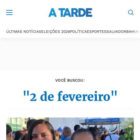
Últimas notícias
ÚLTIMAS NOTÍCIAS
ELEIÇÕES 2026
POLÍTICA
ESPORTES
SALVADOR
BAHIA
P
VOCÊ BUSCOU:
"2 de fevereiro"