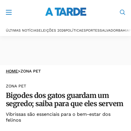
ÚLTIMAS NOTÍCIAS
ELEIÇÕES 2026
POLÍTICA
ESPORTES
SALVADOR
BAHIA
P
HOME
>
ZONA PET
ZONA PET
Bigodes dos gatos guardam um
segredo; saiba para que eles servem
Vibrissas são essenciais para o bem-estar dos
felinos