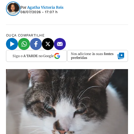
Por
Agatha Victoria Reis
08/07/2026 - 17:07 h
OUÇA
COMPARTILHE
Nos adicione às suas
fontes
Siga o
A TARDE
no Google
preferidas