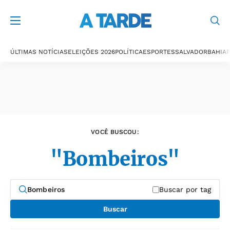
Últimas notícias
ÚLTIMAS NOTÍCIAS
ELEIÇÕES 2026
POLÍTICA
ESPORTES
SALVADOR
BAHIA
P
VOCÊ BUSCOU:
"Bombeiros"
Buscar por tag
Buscar