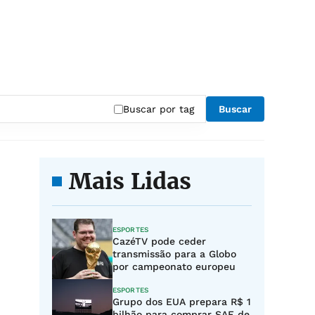
"
Buscar por tag
Buscar
Mais Lidas
ESPORTES
CazéTV pode ceder
transmissão para a Globo
por campeonato europeu
ESPORTES
Grupo dos EUA prepara R$ 1
bilhão para comprar SAF de