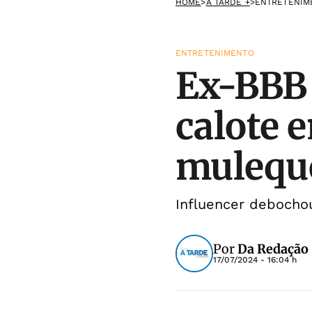
HOME
>
A TARDE +
>
ENTRETENIM
ENTRETENIMENTO
Ex-BBB 
calote e
mulequ
Influencer debochou
Por
Da Redação
17/07/2024 - 16:04 h