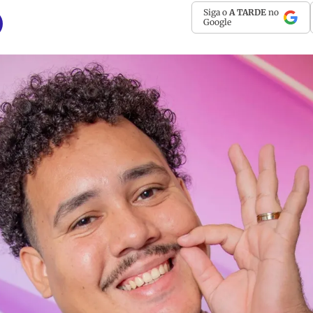
Siga o
A TARDE
no
Google