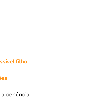
sível filho
ões
 a denúncia