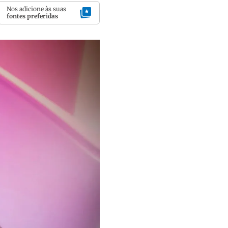
Nos adicione às suas
fontes preferidas