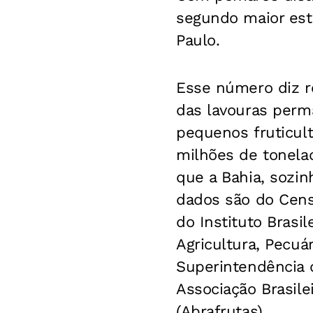
segundo maior esta
Paulo.
Esse número diz re
das lavouras perm
pequenos fruticult
milhões de tonelad
que a Bahia, sozin
dados são do Cens
do Instituto Brasil
Agricultura, Pecuár
Superintendência d
Associação Brasile
(Abrafrutas).