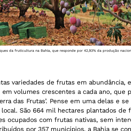
ues da fruticultura na Bahia, que responde por 42,93% da produção naciona
ntas variedades de frutas em abundância,
 e em volumes crescentes a cada ano, que p
erra das Frutas’. Pense em uma delas e s
local. São 664 mil hectares plantados de f
es ocupados com frutas nativas, sem inte
ibuídos por 357 municípios, a Bahia se co