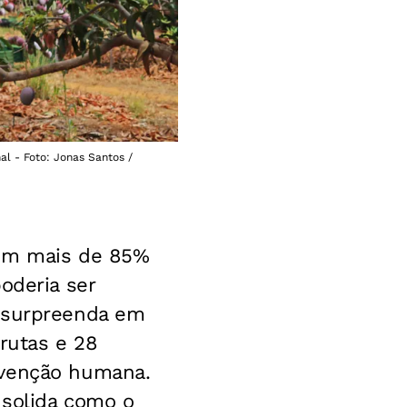
l - Foto: Jonas Santos /
 em mais de 85%
oderia ser
e surpreenda em
rutas e 28
rvenção humana.
nsolida como o