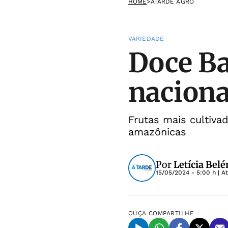
HOME
>
ATARDE AGRO
VARIEDADE
Doce Ba
naciona
Frutas mais cultiva
amazônicas
Por
Letícia Bel
15/05/2024 - 5:00 h
| A
OUÇA
COMPARTILHE