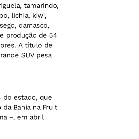
riguela, tamarindo,
, lichia, kiwi,
ssego, damasco,
de produção de 54
ores. A título de
 grande SUV pesa
s do estado, que
 da Bahia na Fruit
na –, em abril