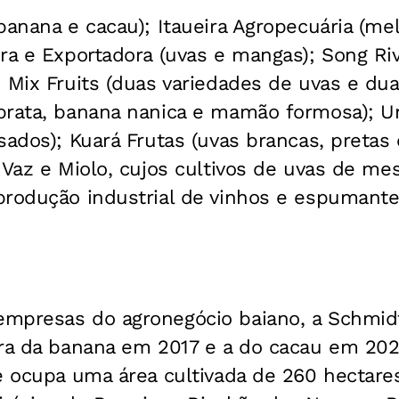
banana e cacau); Itaueira Agropecuária (mel
ra e Exportadora (uvas e mangas); Song Ri
 Mix Fruits (duas variedades de uvas e du
prata, banana nanica e mamão formosa); Un
sados); Kuará Frutas (uvas brancas, pretas
 Vaz e Miolo, cujos cultivos de uvas de m
produção industrial de vinhos e espumante
mpresas do agronegócio baiano, a Schmidt
ura da banana em 2017 e a do cacau em 2021
e ocupa uma área cultivada de 260 hectare