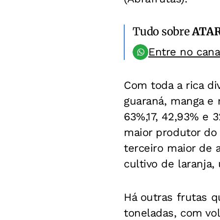
Tudo sobre
ATA
Entre no can
Com toda a rica div
guaraná, manga e m
63%,17, 42,93% e 
maior produtor do 
terceiro maior de 
cultivo de laranja
Há outras frutas 
toneladas, com vo