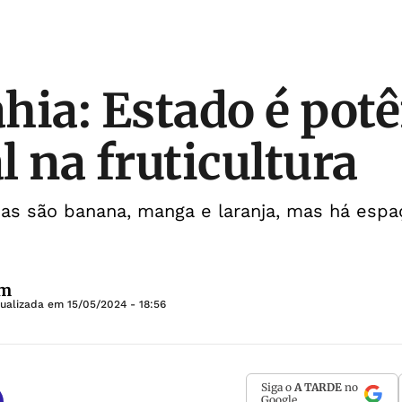
hia: Estado é pot
l na fruticultura
das são banana, manga e laranja, mas há espa
ém
tualizada em
15/05/2024 - 18:56
Siga o
A TARDE
no
Google