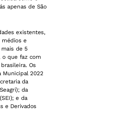
rás apenas de São
dades existentes,
, médios e
o mais de 5
, o que faz com
brasileira. Os
a Municipal 2022
cretaria da
Seagri); da
SEI); e da
as e Derivados