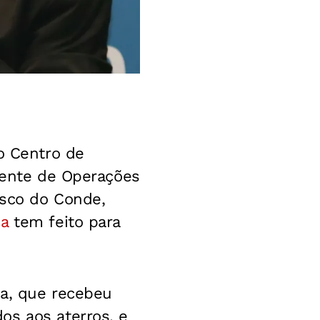
o Centro de
idente de Operações
sco do Conde,
a
tem feito para
sa, que recebeu
os aos aterros, e