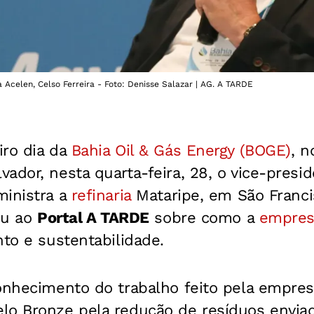
Acelen, Celso Ferreira - Foto: Denisse Salazar | AG. A TARDE
iro dia da
Bahia Oil & Gás Energy (BOGE)
, n
ador, nesta quarta-feira, 28, o vice-pres
ministra a
refinaria
Mataripe, em São Franci
lou ao
Portal A TARDE
sobre como a
empres
nto e sustentabilidade.
conhecimento do trabalho feito pela empre
lo Bronze pela redução de resíduos enviad