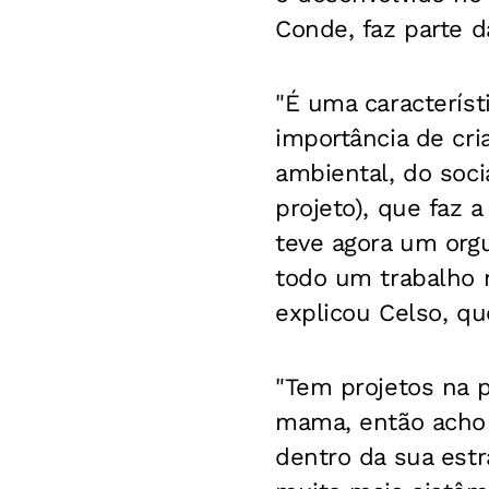
Conde, faz parte d
"É uma característ
importância de cr
ambiental, do soc
projeto), que faz
teve agora um org
todo um trabalho n
explicou Celso, qu
"Tem projetos na 
mama, então acho 
dentro da sua est