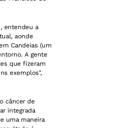
n, entendeu a
tual, aonde
s em Candeias (um
entorno. A gente
zes que fizeram
uns exemplos",
o câncer de
r integrada
 de uma maneira