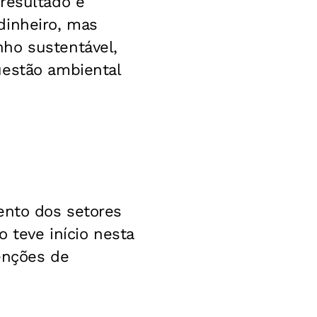
resultado é
dinheiro, mas
ho sustentável,
uestão ambiental
ento dos setores
o teve início nesta
enções de