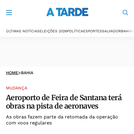
ÚLTIMAS NOTÍCIAS
ELEIÇÕES 2026
POLÍTICA
ESPORTES
SALVADOR
BAHIA
P
HOME
>
BAHIA
MUDANÇA
Aeroporto de Feira de Santana terá
obras na pista de aeronaves
As obras fazem parte da retomada da operação
com voos regulares