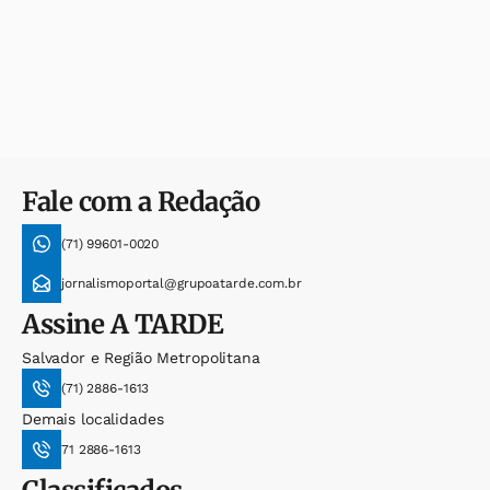
Fale com a Redação
(71) 99601-0020
jornalismoportal@grupoatarde.com.br
Assine
A TARDE
Salvador e Região Metropolitana
(71) 2886-1613
Demais localidades
71 2886-1613