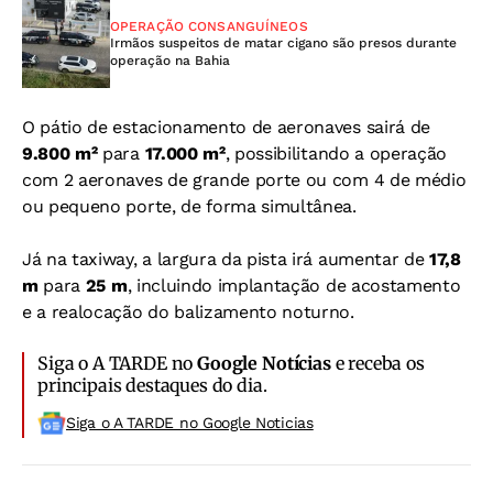
OPERAÇÃO CONSANGUÍNEOS
Irmãos suspeitos de matar cigano são presos durante
operação na Bahia
O pátio de estacionamento de aeronaves sairá de
9.800 m²
para
17.000 m²
, possibilitando a operação
com 2 aeronaves de grande porte ou com 4 de médio
ou pequeno porte, de forma simultânea.
Já na taxiway, a largura da pista irá aumentar de
17,8
m
para
25 m
, incluindo implantação de acostamento
e a realocação do balizamento noturno.
Siga o A TARDE no
Google Notícias
e receba os
principais destaques do dia.
Siga o A TARDE no Google Noticias