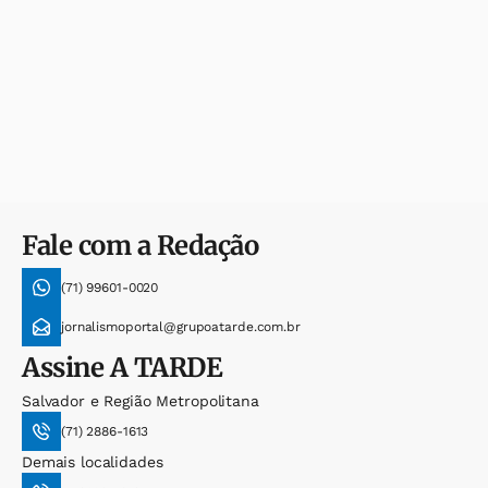
Fale com a Redação
(71) 99601-0020
jornalismoportal@grupoatarde.com.br
Assine
A TARDE
Salvador e Região Metropolitana
(71) 2886-1613
Demais localidades