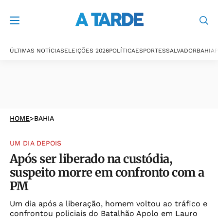
ÚLTIMAS NOTÍCIAS
ELEIÇÕES 2026
POLÍTICA
ESPORTES
SALVADOR
BAHIA
P
HOME
>
BAHIA
UM DIA DEPOIS
Após ser liberado na custódia,
suspeito morre em confronto com a
PM
Um dia após a liberação, homem voltou ao tráfico e
confrontou policiais do Batalhão Apolo em Lauro