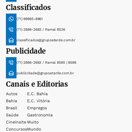
Classificados
(71) 99965-8961
(71) 2886-2683 / Ramal 8526
classificados@grupoatarde.com.br
Publicidade
(71) 2886-2683 / Ramal 8585 | 8586
publicidade@grupoatarde.com.br
Canais e Editorias
Autos
E.c. Bahia
Bahia
E.c. Vitória
Brasil
Empregos
Saúde
Gastronomia
Cineinsite
Muito
Concursos
Mundo