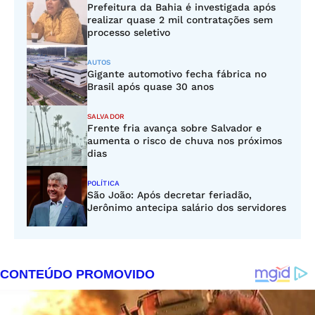
Prefeitura da Bahia é investigada após
realizar quase 2 mil contratações sem
processo seletivo
AUTOS
Gigante automotivo fecha fábrica no
Brasil após quase 30 anos
SALVADOR
Frente fria avança sobre Salvador e
aumenta o risco de chuva nos próximos
dias
POLÍTICA
São João: Após decretar feriadão,
Jerônimo antecipa salário dos servidores