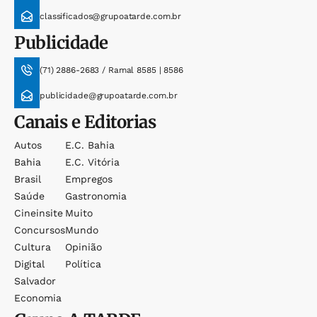
classificados@grupoatarde.com.br
Publicidade
(71) 2886-2683 / Ramal 8585 | 8586
publicidade@grupoatarde.com.br
Canais e Editorias
Autos
E.c. Bahia
Bahia
E.c. Vitória
Brasil
Empregos
Saúde
Gastronomia
Cineinsite
Muito
Concursos
Mundo
Cultura
Opinião
Digital
Política
Salvador
Economia