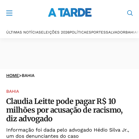
ÚLTIMAS NOTÍCIAS
ELEIÇÕES 2026
POLÍTICA
ESPORTES
SALVADOR
BAHIA
P
HOME
>
BAHIA
BAHIA
Claudia Leitte pode pagar R$ 10
milhões por acusação de racismo,
diz advogado
Informação foi dada pelo advogado Hédio Silva Jr.,
um dos denunciantes do caso