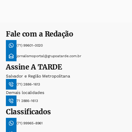
Fale com a Redação
(71) 99601-0020
jornalismoportal@grupoatarde.com.br
Assine
A TARDE
Salvador e Região Metropolitana
(71) 2886-1613
Demais localidades
71 2886-1613
Classificados
(71) 99965-8961