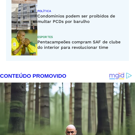
POLÍTICA
Condomínios podem ser proibidos de
multar PCDs por barulho
ESPORTES
Pentacampeões compram SAF de clube
do interior para revolucionar time