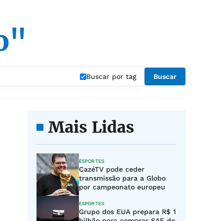
o"
Buscar por tag
Buscar
Mais Lidas
ESPORTES
CazéTV pode ceder
transmissão para a Globo
por campeonato europeu
ESPORTES
Grupo dos EUA prepara R$ 1
bilhão para comprar SAF de