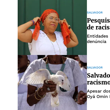
SALVADOR
Pesquis
de raci
Entidades 
denúncia
SALVADOR
Salvado
racismo
Apesar dos
Oyá Omin I