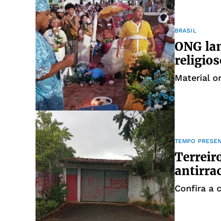
BRASIL
ONG lan
religios
Material o
TEMPO PRESE
Terreir
antirra
Confira a 