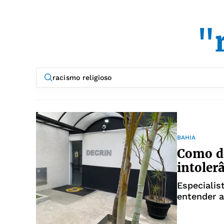
"
BAHIA
Como d
intoler
Especialis
entender a