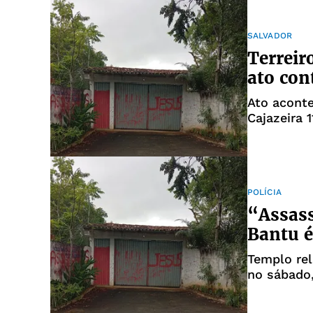
SALVADOR
Terreir
ato con
Ato aconte
Cajazeira 1
POLÍCIA
“Assass
Bantu é
Templo rel
no sábado,