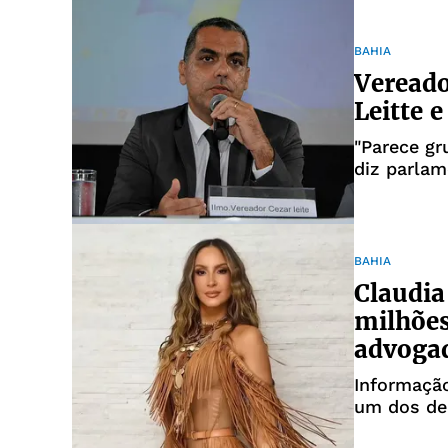
BAHIA
Vereado
Leitte 
"Parece gr
diz parlam
BAHIA
Claudia
milhões
advoga
Informação
um dos de