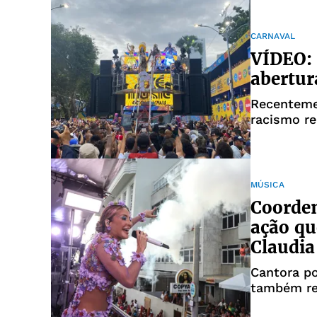
CARNAVAL
VÍDEO: 
abertur
Recentemen
racismo re
MÚSICA
Coorde
ação qu
Claudia
Cantora po
também re