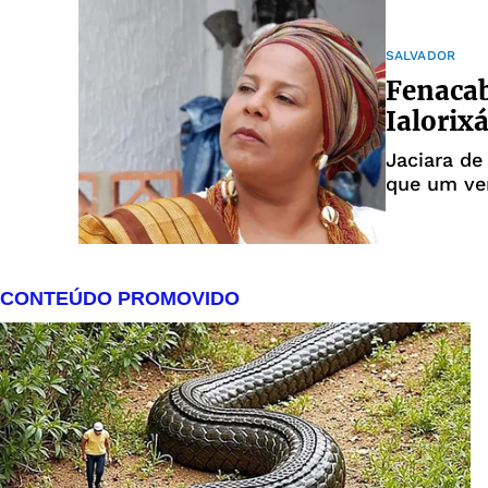
SALVADOR
Fenacab
Ialorix
Jaciara d
que um ve
contra ela 