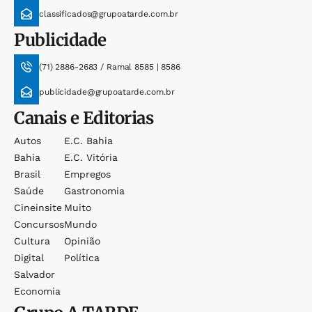
classificados@grupoatarde.com.br
Publicidade
(71) 2886-2683 / Ramal 8585 | 8586
publicidade@grupoatarde.com.br
Canais e Editorias
Autos
E.c. Bahia
Bahia
E.c. Vitória
Brasil
Empregos
Saúde
Gastronomia
Cineinsite
Muito
Concursos
Mundo
Cultura
Opinião
Digital
Política
Salvador
Economia