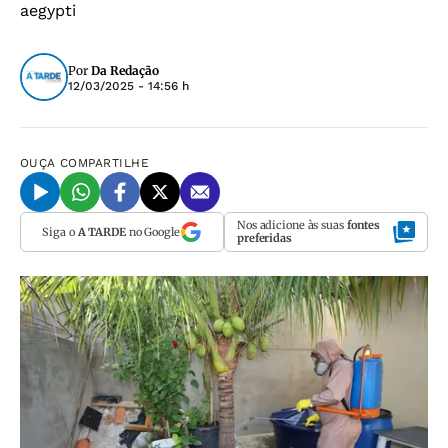
aegypti
Por
Da Redação
12/03/2025 - 14:56 h
OUÇA
COMPARTILHE
Nos adicione às suas
fontes
Siga o
A TARDE
no Google
preferidas